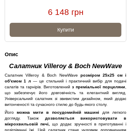
6 148 грн
Купити
Опис
Салатник Villeroy & Boch NewWave
Салатник Villeroy & Boch NewWave
розміром 25х25 см і
об'ємом 1 л
— це стильний і практичний вибір для подачі
салатів та гарнірів. Виготовлений
з преміальної порцеляни
,
що забезпечує його довговічність та елегантний вигляд.
Універсальний салатник зі звивистим дизайном, який додає
витонченості та сучасного стилю до будь-якого столу.
Його
можна мити в посудомийній машині
для легкого
догляду. Також
дозволяється використовувати в
мікрохвильовій печі,
що додає зручності в приготуванні і
розігріванні їжі. Цей салатник стане чудовим доповненням