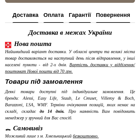
Доставка
Оплата
Гарантії
Повернення
К
Доставка в межах України
Нова пошта
Найшвидший варіант доставки. У обласні центри та великі міста
товар доставляється на наступний день після відправлення, у інші
населені пункти - від 2-х днів.
Вартість доставки у відділення/
поштомат Нової пошти від 70 грн.
Товари під замовлення
Деякі товари доступні під індивідуальне замовлення. Це
бренди: Alessi, Easy Life, Staub, Le Creuset, Villeroy & Boch,
Barazzoni, LSA, WMF
. Терміни очікування позицій, яких немає на
складі, складає
до 14 днів.
Про наявність Вам повідомить
менеджер у зручний для Вас спосіб.
Самовивіз
Можливий лише з м. Хмельницький
безкоштовно.