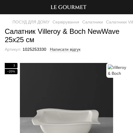
ПОСУД ДЛЯ ДОМУ
Сервірування
Салатники
Салатники Vil
Салатник Villeroy & Boch NewWave
25х25 см
Артикул:
1025253330
Написати відгук
3
−20%