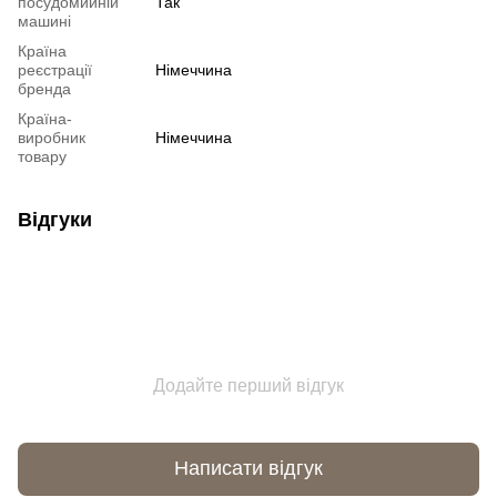
посудомийній
Так
машині
Країна
реєстрації
Німеччина
бренда
Країна-
виробник
Німеччина
товару
Відгуки
Додайте перший відгук
Написати відгук