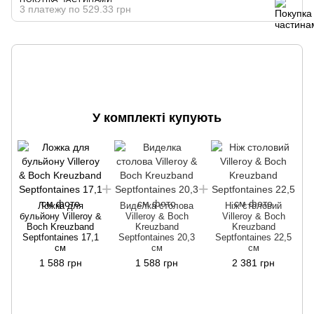
3 платежу по 529.33 грн
У комплекті купують
Ложка для
Виделка столова
Ніж столовий
бульйону Villeroy &
Villeroy & Boch
Villeroy & Boch
б
Boch Kreuzband
Kreuzband
Kreuzband
Septfontaines 17,1
Septfontaines 20,3
Septfontaines 22,5
см
см
см
1 588 грн
1 588 грн
2 381 грн