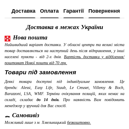
Доставка
Оплата
Гарантії
Повернення
К
Доставка в межах України
Нова пошта
Найшвидший варіант доставки. У обласні центри та великі міста
товар доставляється на наступний день після відправлення, у інші
населені пункти - від 2-х днів.
Вартість доставки у відділення/
поштомат Нової пошти від 70 грн.
Товари під замовлення
Деякі товари доступні під індивідуальне замовлення. Це
бренди: Alessi, Easy Life, Staub, Le Creuset, Villeroy & Boch,
Barazzoni, LSA, WMF
. Терміни очікування позицій, яких немає на
складі, складає
до 14 днів.
Про наявність Вам повідомить
менеджер у зручний для Вас спосіб.
Самовивіз
Можливий лише з м. Хмельницький
безкоштовно.