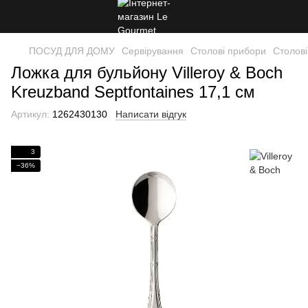
ПОСУД ДЛЯ ДОМУ
Сервірування
Столові прибори
Столові
Ложка для бульйону Villeroy & Boch
Kreuzband Septfontaines 17,1 см
Артикул:
1262430130
Написати відгук
3
−36%