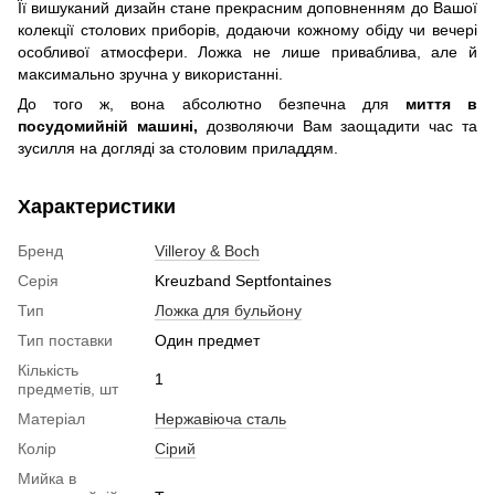
Її вишуканий дизайн стане прекрасним доповненням до Вашої
колекції столових приборів, додаючи кожному обіду чи вечері
особливої атмосфери. Ложка не лише приваблива, але й
максимально зручна у використанні.
До того ж, вона абсолютно безпечна для
миття в
посудомийній машині,
дозволяючи Вам заощадити час та
зусилля на догляді за столовим приладдям.
Характеристики
Бренд
Villeroy & Boch
Серія
Kreuzband Septfontaines
Тип
Ложка для бульйону
Тип поставки
Один предмет
Кількість
1
предметів, шт
Матеріал
Нержавіюча сталь
Колір
Сірий
Мийка в