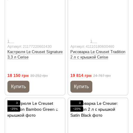
1
1
Артикул: 21177220602430
Артикул: 41110180600460
Кастрюля Le Creuset Signature
Рисоварка Le Creuset Tradition
3,3 л Cerise
2 л с крышкой Cerise
18 150 грн
19 814 грн
30 252 грн
24 767 грн
Купить
Купить
3
3
−25%
−20%