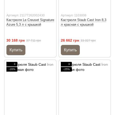
Артикул: 21177262002430
Артикул: 1103006
Кастрюля Le Creuset Signature
Кастрюля Staub Cast Iron 8,3
Azure 5,3 л с крышкой
л красная с крышкой
30 168 грн
26 662 грн
37 711 грн
33 327 грн
Купить
Купить
3
3
−20%
−25%