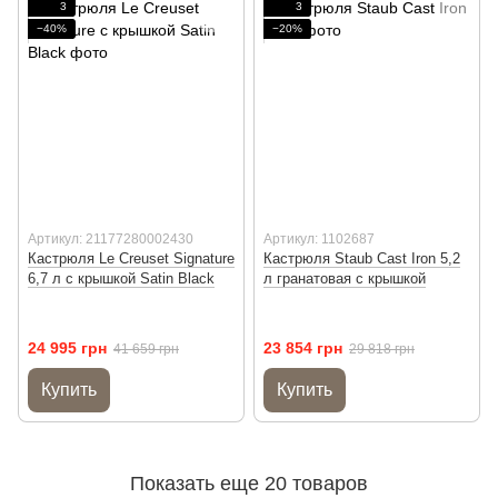
3
3
−40%
−20%
Артикул: 21177280002430
Артикул: 1102687
Кастрюля Le Creuset Signature
Кастрюля Staub Cast Iron 5,2
6,7 л с крышкой Satin Black
л гранатовая с крышкой
24 995 грн
23 854 грн
41 659 грн
29 818 грн
Купить
Купить
Показать еще 20 товаров