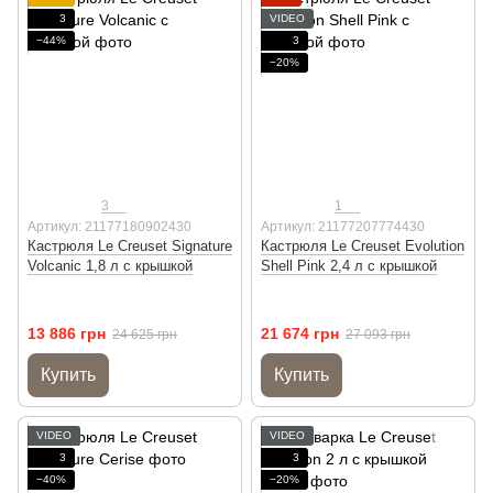
3
VIDEO
−44%
3
−20%
3
1
Артикул: 21177180902430
Артикул: 21177207774430
Кастрюля Le Creuset Signature
Кастрюля Le Creuset Evolution
Volcanic 1,8 л с крышкой
Shell Pink 2,4 л с крышкой
13 886 грн
21 674 грн
24 625 грн
27 093 грн
Купить
Купить
VIDEO
VIDEO
3
3
−40%
−20%