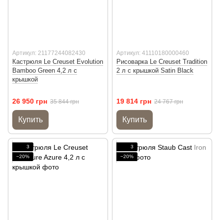
Артикул: 21177244082430
Артикул: 41110180000460
Кастрюля Le Creuset Evolution
Рисоварка Le Creuset Tradition
Bamboo Green 4,2 л с
2 л с крышкой Satin Black
крышкой
26 950 грн
19 814 грн
35 844 грн
24 767 грн
Купить
Купить
3
3
−20%
−20%