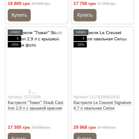
18 800 грн
17 750 грн
29 859 грн
27 058 грн
Купить
Купить
VIDEO
VIDEO
3
3
−25%
−20%
5
Артикул: 11712506
Артикул: 21178290602430
Кастрюля "Томат" Staub Cast
Кастрюля Le Creuset Signature
Iron 2,9 л с крышкой красная
4,7 л овальная Cerise
17 305 грн
29 968 грн
23 058 грн
37 460 грн
Купить
Купить