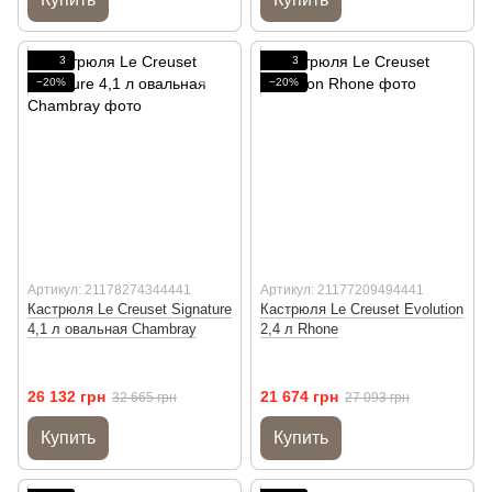
3
3
−20%
−20%
Артикул: 21178274344441
Артикул: 21177209494441
Кастрюля Le Creuset Signature
Кастрюля Le Creuset Evolution
4,1 л овальная Chambray
2,4 л Rhone
26 132 грн
21 674 грн
32 665 грн
27 093 грн
Купить
Купить