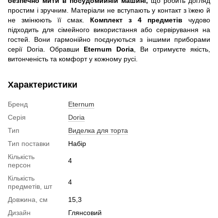
безпечно мити в посудомийній машині,
що робить догляд
простим і зручним. Матеріали не вступають у контакт з їжею й
не змінюють її смак.
Комплект з 4 предметів
чудово
підходить для сімейного використання або сервірування на
гостей. Вони гармонійно поєднуються з іншими приборами
серії Doria. Обравши
Eternum Doria
, Ви отримуєте якість,
витонченість та комфорт у кожному русі.
Характеристики
Бренд
Eternum
Серія
Doria
Тип
Виделка для торта
Тип поставки
Набір
Кількість
4
персон
Кількість
4
предметів, шт
Довжина, см
15,3
Дизайн
Глянсовий