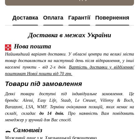
Доставка
Оплата
Гарантії
Повернення
К
Доставка в межах України
Нова пошта
Найшвидший варіант доставки. У обласні центри та великі міста
товар доставляється на наступний день після відправлення, у інші
населені пункти - від 2-х днів.
Вартість доставки у відділення/
поштомат Нової пошти від 70 грн.
Товари під замовлення
Деякі товари доступні під індивідуальне замовлення. Це
бренди: Alessi, Easy Life, Staub, Le Creuset, Villeroy & Boch,
Barazzoni, LSA, WMF
. Терміни очікування позицій, яких немає на
складі, складає
до 14 днів.
Про наявність Вам повідомить
менеджер у зручний для Вас спосіб.
Самовивіз
Можливий лише з м. Хмельницький
безкоштовно.