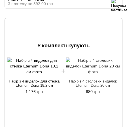
3 платежу по 392.00 грн
У комплекті купують
Набір з 4 виделок для стейка
Набір з 4 столових виделок
д
Eternum Doria 19,2 см
Eternum Doria 20 см
1 176 грн
880 грн