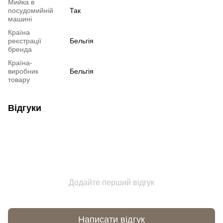
Мийка в
посудомийній
Так
машині
Країна
реєстрації
Бельгія
бренда
Країна-
виробник
Бельгія
товару
Відгуки
Додайте перший відгук
Написати відгук