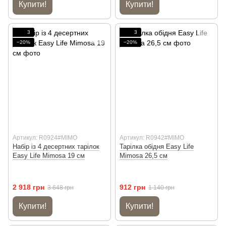
Купити!
Купити!
3
3
−20%
−20%
Артикул: R0924#MIMO
Артикул: R0942#MIMO
Набір із 4 десертних тарілок
Тарілка обідня Easy Life
Easy Life Mimosa 19 см
Mimosa 26,5 см
2 918 грн
912 грн
3 648 грн
1 140 грн
Купити!
Купити!