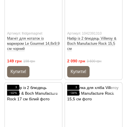
Артикул: fridgemagnet
Артикул: 1042391310
Магніт для нотаток із
Набір із 2 блюдець Villeroy &
маркером Le Gourmet 14,8х9,9
Boch Manufacture Rock 15,5
см чорний
см
149 грн
2 090 грн
198 грн
3 600 грн
Купити!
Купити!
3
3
−42%
−34%