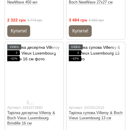
NewWave 450 мл
Boch NewWave 27х27 см
2 322 грн
3 484 грн
3 773 грн
5 662 грн
Купити!
Купити!
VIDEO
VIDEO
3
3
−42%
−42%
3
Артикул: 1042072660
Артикул: 1023412510
Тарілка десертна Villeroy &
Тарілка супова Villeroy & Boch
Boch Vieux Luxembourg
Vieux Luxembourg 13 см
Brindille 16 см