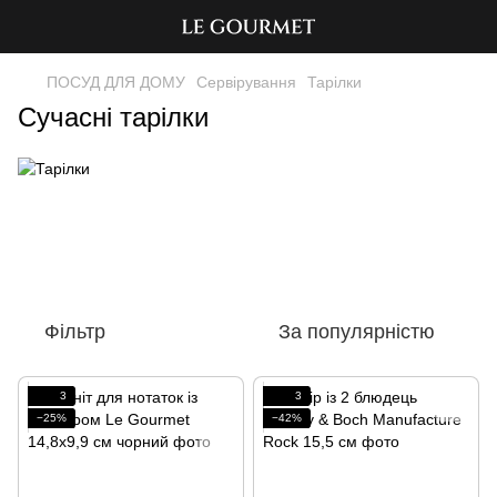
ПОСУД ДЛЯ ДОМУ
Сервірування
Тарілки
Сучасні тарілки
Фільтр
За популярністю
3
3
−25%
−42%