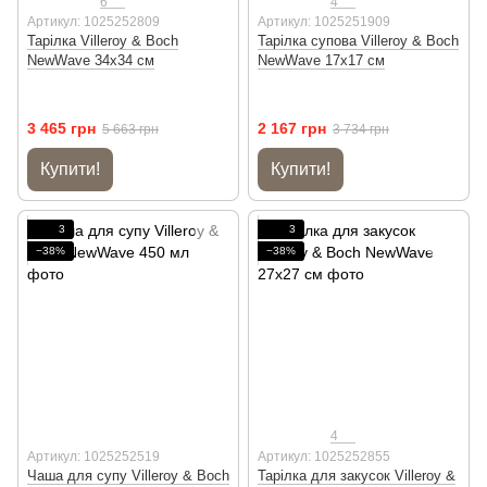
6
4
Артикул: 1025252809
Артикул: 1025251909
Тарілка Villeroy & Boch
Тарілка супова Villeroy & Boch
NewWave 34х34 см
NewWave 17х17 см
3 465 грн
2 167 грн
5 663 грн
3 734 грн
Купити!
Купити!
3
3
−38%
−38%
4
Артикул: 1025252519
Артикул: 1025252855
Чаша для супу Villeroy & Boch
Тарілка для закусок Villeroy &