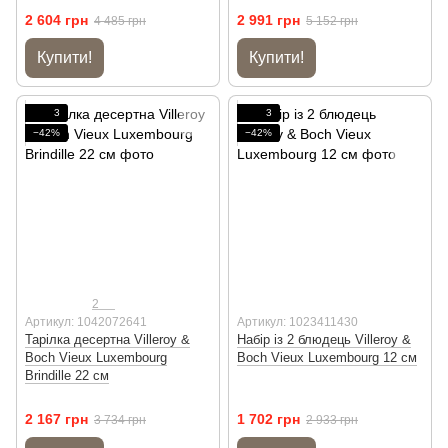
2 604 грн
2 991 грн
4 485 грн
5 152 грн
Купити!
Купити!
3
3
−42%
−42%
2
Артикул: 1042072641
Артикул: 1023411430
Тарілка десертна Villeroy &
Набір із 2 блюдець Villeroy &
Boch Vieux Luxembourg
Boch Vieux Luxembourg 12 см
Brindille 22 см
2 167 грн
1 702 грн
3 734 грн
2 933 грн