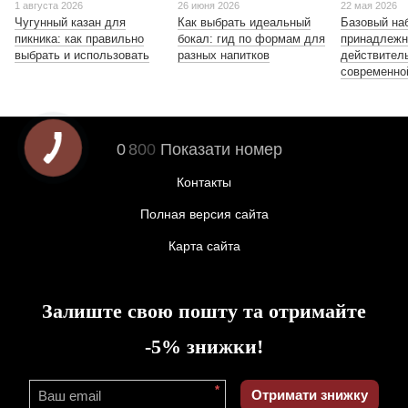
1 августа 2026
26 июня 2026
22 мая 2026
Чугунный казан для
Как выбрать идеальный
Базовый на
пикника: как правильно
бокал: гид по формам для
принадлежн
выбрать и использовать
разных напитков
действител
современно
0
8
0
0
Показати номер
Контакты
Полная версия сайта
Карта сайта
Залиште свою пошту та отримайте
-5% знижки!
*
Отримати знижку